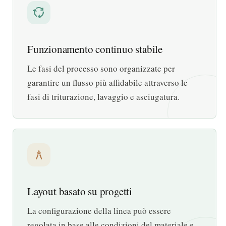
cycle
Funzionamento continuo stabile
Le fasi del processo sono organizzate per
garantire un flusso più affidabile attraverso le
fasi di triturazione, lavaggio e asciugatura.
architecture
Layout basato su progetti
La configurazione della linea può essere
regolata in base alle condizioni del materiale e