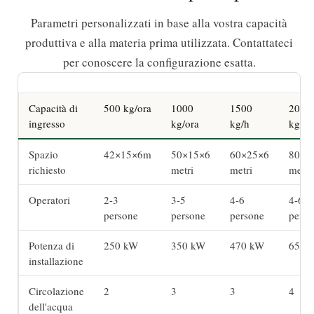
Parametri personalizzati in base alla vostra capacità
produttiva e alla materia prima utilizzata. Contattateci
per conoscere la configurazione esatta.
Capacità di
500 kg/ora
1000
1500
2000
ingresso
kg/ora
kg/h
kg/or
Spazio
42×15×6m
50×15×6
60×25×6
80×3
richiesto
metri
metri
metri
Operatori
2-3
3-5
4-6
4-6
persone
persone
persone
perso
Potenza di
250 kW
350 kW
470 kW
650 
installazione
Circolazione
2
3
3
4
dell'acqua