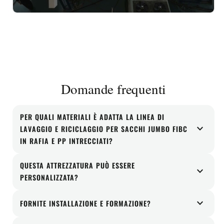
play_arrow
Domande frequenti
PER QUALI MATERIALI È ADATTA LA LINEA DI
expand_more
LAVAGGIO E RICICLAGGIO PER SACCHI JUMBO FIBC
IN RAFIA E PP INTRECCIATI?
La linea di lavaggio e riciclaggio per sacchi jumbo
QUESTA ATTREZZATURA PUÒ ESSERE
expand_more
in rafia e FIBC (Fixed Insulated Bag) in PP tessuto
PERSONALIZZATA?
può essere configurata in base al tipo di materiale, al
Sì. La disposizione, le dimensioni del motore, le
expand_more
livello di contaminazione e agli obiettivi di
FORNITE INSTALLAZIONE E FORMAZIONE?
parti soggette a usura e i componenti di supporto
produzione del vostro progetto.
Sì. Forniamo assistenza all'installazione, supporto