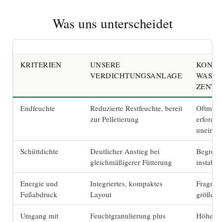
Was uns unterscheidet
KRITERIEN
UNSERE
KONVE
VERDICHTUNGSANLAGE
WASCH
ZENTR
Endfeuchte
Reduzierte Restfeuchte, bereit
Oftmals 
zur Pelletierung
erforder
uneinhei
Schüttdichte
Deutlicher Anstieg bei
Begrenz
gleichmäßigerer Fütterung
instabil
Energie und
Integriertes, kompaktes
Fragmen
Fußabdruck
Layout
größerer
Umgang mit
Feuchtgranulierung plus
Höhere 