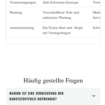
Verunreinigungen
Sink-Schwimm-Synergie
Vorwasc
Wartung
Verschleißfeste Teile und
Mehr Ver
einfachere Wartung
Service
Automatisierung
Ein-Tasten-Start und -Stopp
Schwäch
mit Verriegelungen
Häufig gestellte Fragen
WARUM IST EINE VERDICHTUNG DER
expand_more
KUNSTSTOFFFOLIE NOTWENDIG?