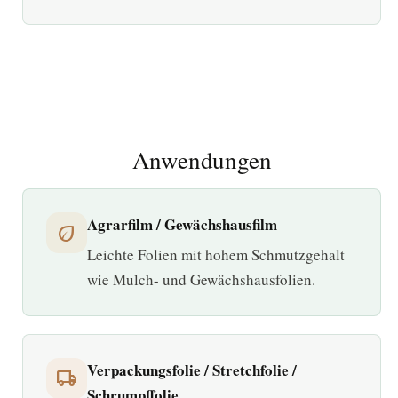
Anwendungen
Agrarfilm / Gewächshausfilm
eco
Leichte Folien mit hohem Schmutzgehalt
wie Mulch- und Gewächshausfolien.
Verpackungsfolie / Stretchfolie /
local_shipping
Schrumpffolie