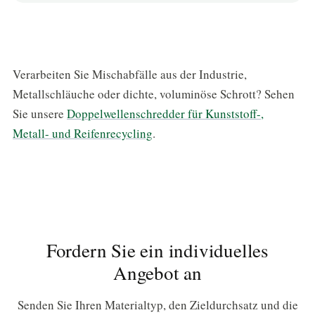
bestimmt. Wenn eine feinere kontrollierte
Blockierens zu verringern und den Antriebsstrang zu
Ja. Wir bieten Installationsanleitungen, Unterstützung
Partikelgröße erforderlich ist, kann der
schützen.
bei der Inbetriebnahme, Bedienerschulungen und
Schredderausstoß einem nachgeschalteten Brecher
langfristigen Ersatzteilservice.
oder Granulator zugeführt werden.
Verarbeiten Sie Mischabfälle aus der Industrie,
Metallschläuche oder dichte, voluminöse Schrott? Sehen
Sie unsere
Doppelwellenschredder für Kunststoff-,
Metall- und Reifenrecycling
.
Fordern Sie ein individuelles
Angebot an
Senden Sie Ihren Materialtyp, den Zieldurchsatz und die