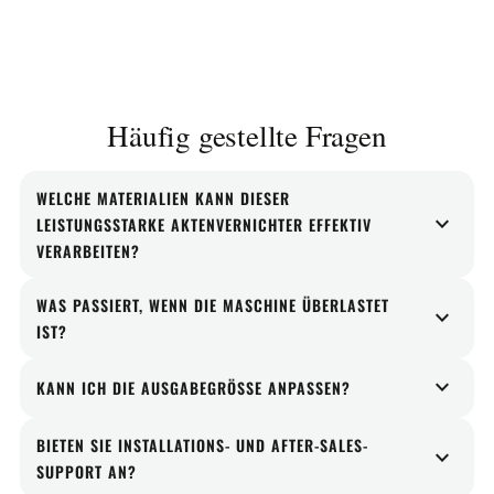
Häufig gestellte Fragen
WELCHE MATERIALIEN KANN DIESER
expand_more
LEISTUNGSSTARKE AKTENVERNICHTER EFFEKTIV
VERARBEITEN?
Es ist für Reifen, Gummi, Silikon, TPE, EVA,
WAS PASSIERT, WENN DIE MASCHINE ÜBERLASTET
expand_more
elastische Kunststoffe, Kunststofffässer und andere
IST?
sperrige Materialien konzipiert, die eine starke Greif-
Die Maschine kann mit einer SPS-basierten Auto-
expand_more
und Reißkraft erfordern.
KANN ICH DIE AUSGABEGRÖSSE ANPASSEN?
Reverse-Logik konfiguriert werden. Wenn eine
Die primäre Ausgabebreite wird hauptsächlich durch
übermäßige Belastung erkannt wird, kehren die
BIETEN SIE INSTALLATIONS- UND AFTER-SALES-
expand_more
die Klingendicke und die Fräserkonfiguration
Wellen automatisch um, um das Risiko eines
SUPPORT AN?