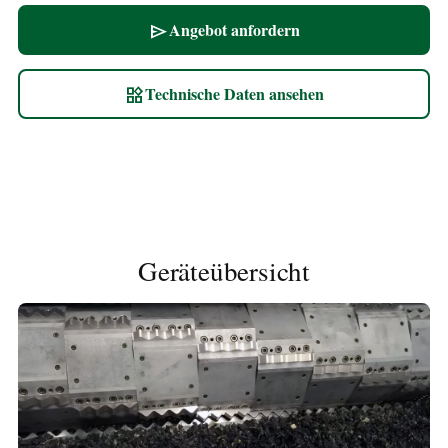
Angebot anfordern
send
Technische Daten ansehen
widgets
Geräteübersicht