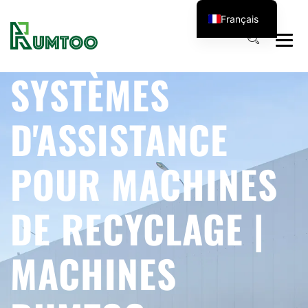
Français
SYSTÈMES
D'ASSISTANCE
POUR MACHINES
DE RECYCLAGE |
MACHINES