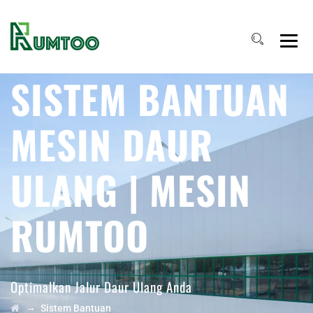
SISTEM BANTUAN
MESIN DAUR
ULANG | MESIN
RUMTOO
Optimalkan Jalur Daur Ulang Anda
→
Sistem Bantuan