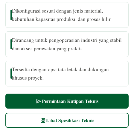
Dikonfigurasi sesuai dengan jenis material,
kebutuhan kapasitas produksi, dan proses hilir.
Dirancang untuk pengoperasian industri yang stabil
dan akses perawatan yang praktis.
Tersedia dengan opsi tata letak dan dukungan
khusus proyek.
Permintaan Kutipan Teknis
send
Lihat Spesifikasi Teknis
widgets