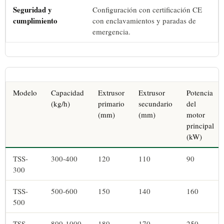
Seguridad y
Configuración con certificación CE
cumplimiento
con enclavamientos y paradas de
emergencia.
Modelo
Capacidad
Extrusor
Extrusor
Potencia
(kg/h)
primario
secundario
del
(mm)
(mm)
motor
principal
(kW)
TSS-
300-400
120
110
90
300
TSS-
500-600
150
140
160
500
TSS-
800-1000
180
170
250