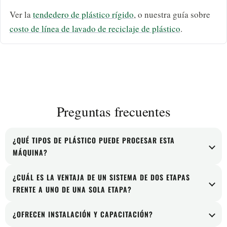
Ver la
tendedero de plástico rígido
, o nuestra guía sobre
costo de línea de lavado de reciclaje de plástico
.
Preguntas frecuentes
¿QUÉ TIPOS DE PLÁSTICO PUEDE PROCESAR ESTA
MÁQUINA?
Esta línea está diseñada para escamas rígidas lavadas de
¿CUÁL ES LA VENTAJA DE UN SISTEMA DE DOS ETAPAS
PP y HDPE, y también se puede adaptar para plásticos
FRENTE A UNO DE UNA SOLA ETAPA?
rígidos como HIPS y ABS dependiendo de la condición
Un sistema de dos etapas ofrece una desgasificación
del material.
¿OFRECEN INSTALACIÓN Y CAPACITACIÓN?
más potente y una filtración de material fundido más