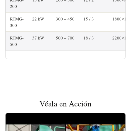
200
RTMG-
22 kW
300 – 450
15 / 3
1800×110
300
RTMG-
37 kW
500 – 700
18 / 3
2200×130
500
Véala en Acción