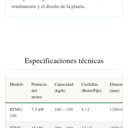
rendimiento y el diseño de la planta.
Especificaciones técnicas
Modelo
Potencia
Capacidad
Cuchillas
Dimensio
del
(kg/h)
(Rotor/Fijo)
(mm)
motor
RTMG-
7,5 kW
100 – 150
9 / 2
1200×800
100
RTMG-
15 kW
200 – 300
12 / 2
1500×950