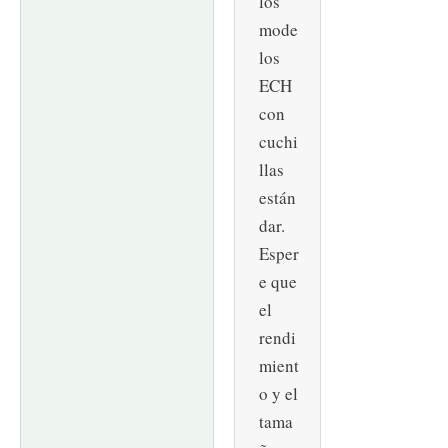
los
mode
los
ECH
con
cuchi
llas
están
dar.
Esper
e que
el
rendi
mient
o y el
tama