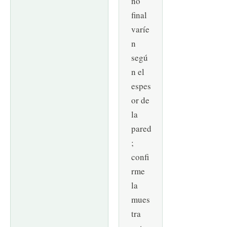
ño
final
varíe
n
segú
n el
espes
or de
la
pared
;
confi
rme
la
mues
tra