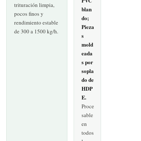
PVC
trituración limpia,
blan
pocos finos y
do;
rendimiento estable
Pieza
de 300 a 1500 kg/h.
s
mold
eada
s por
sopla
do de
HDP
E.
Proce
sable
en
todos