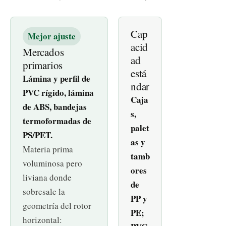
Cap
Mejor ajuste
acid
Mercados
ad
primarios
está
Lámina y perfil de
ndar
PVC rígido, lámina
Caja
de ABS, bandejas
s,
termoformadas de
palet
PS/PET.
as y
Materia prima
tamb
voluminosa pero
ores
liviana donde
de
sobresale la
PP y
geometría del rotor
PE;
horizontal: