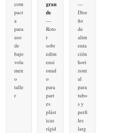
gran
com
—
de
pact
Dise
a
—
ño
para
Roto
de
uso
r
alim
de
sobr
enta
bajo
edim
ción
volu
ensi
hori
men
onad
zont
o
o
al
talle
para
para
r
part
tubo
es
s y
plást
perfi
icas
les
rígid
larg