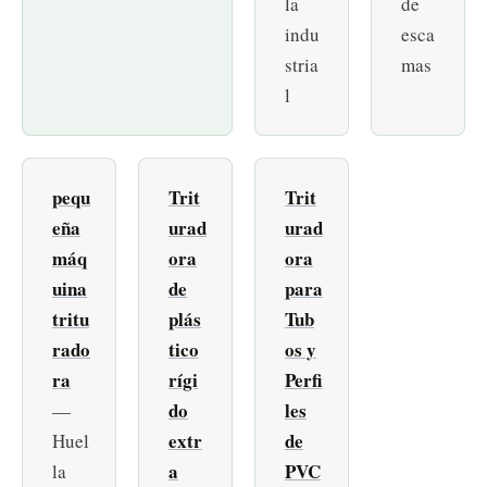
la
de
indu
esca
stria
mas
l
pequ
Trit
Trit
eña
urad
urad
máq
ora
ora
uina
de
para
tritu
plás
Tub
rado
tico
os y
ra
rígi
Perfi
do
les
—
extr
de
Huel
a
PVC
la