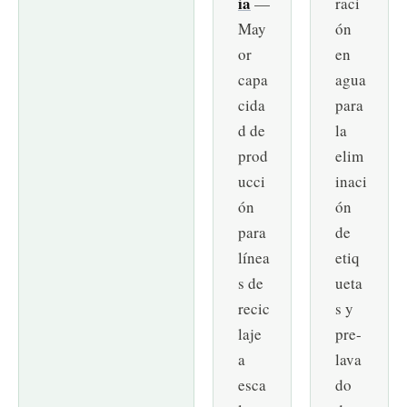
ia
—
raci
May
ón
or
en
capa
agua
cida
para
d de
la
prod
elim
ucci
inaci
ón
ón
para
de
línea
etiq
s de
ueta
recic
s y
laje
pre-
a
lava
esca
do