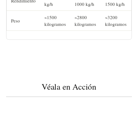
Rendimiento
kg/h
1000 kg/h
1500 kg/h
~1500
~2800
~3200
Peso
kilogramos
kilogramos
kilogramos
Véala en Acción
play_arrow