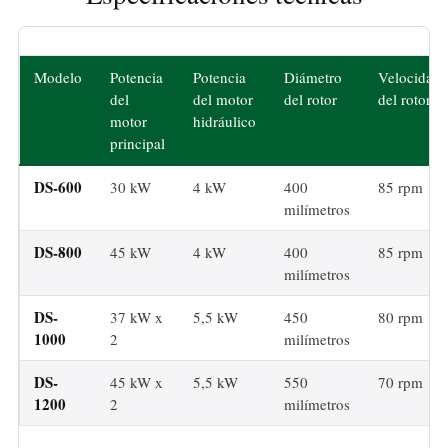
Modelo
Potencia
Potencia
Diámetro
Velocidad
del
del motor
del rotor
del rotor
motor
hidráulico
principal
DS-600
30 kW
4 kW
400
85 rpm
milímetros
DS-800
45 kW
4 kW
400
85 rpm
milímetros
DS-
37 kW x
5,5 kW
450
80 rpm
1000
2
milímetros
DS-
45 kW x
5,5 kW
550
70 rpm
1200
2
milímetros