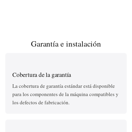
Sí. Ofrecemos orientación para la instalación,
configuración de las cuchillas seleccionadas para la
asistencia para la puesta en marcha, capacitación y
aplicación.
servicio de repuestos a largo plazo.
Garantía e instalación
Cobertura de la garantía
La cobertura de garantía estándar está disponible
para los componentes de la máquina compatibles y
los defectos de fabricación.