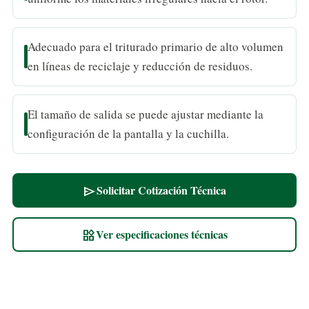
Adecuado para el triturado primario de alto volumen
en líneas de reciclaje y reducción de residuos.
El tamaño de salida se puede ajustar mediante la
configuración de la pantalla y la cuchilla.
Solicitar Cotización Técnica
send
Ver especificaciones técnicas
widgets