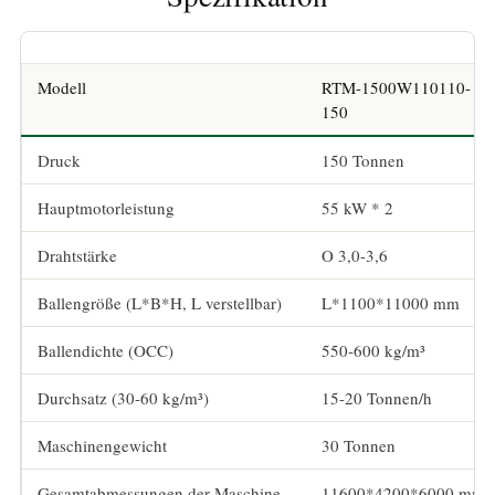
Modell
RTM-1500W110110-
150
Druck
150 Tonnen
Hauptmotorleistung
55 kW * 2
Drahtstärke
O 3,0-3,6
Ballengröße (L*B*H, L verstellbar)
L*1100*11000 mm
Ballendichte (OCC)
550-600 kg/m³
Durchsatz (30-60 kg/m³)
15-20 Tonnen/h
Maschinengewicht
30 Tonnen
Gesamtabmessungen der Maschine
11600*4200*6000 mm