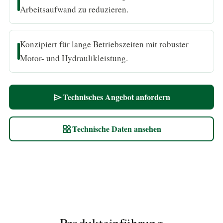
Arbeitsaufwand zu reduzieren.
Konzipiert für lange Betriebszeiten mit robuster
Motor- und Hydraulikleistung.
Technisches Angebot anfordern
send
Technische Daten ansehen
widgets