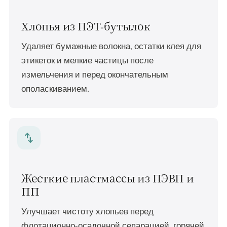
Хлопья из ПЭТ-бутылок
Удаляет бумажные волокна, остатки клея для
этикеток и мелкие частицы после
измельчения и перед окончательным
ополаскиванием.
swap_vert
Жесткие пластмассы из ПЭВП и
ПП
Улучшает чистоту хлопьев перед
флотационно-осадочной сепарацией, горячей