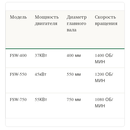
Модель
Мощность
Диаметр
Скорость
Э
двигателя
главного
вращения
в
вала
с
(
П
FSW-400
37КВт
400 мм
1400 ОБ/
50
МИН
К
FSW-550
45кВт
550 мм
1200 ОБ/
10
МИН
К
FSW-750
55КВт
750 мм
1080 ОБ/
20
МИН
К