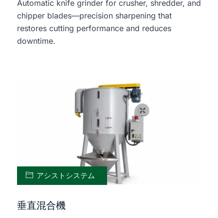
Automatic knife grinder for crusher, shredder, and
chipper blades—precision sharpening that
restores cutting performance and reduces
downtime.
アシストシステム
垂直混合機