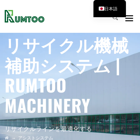
日本語
リサイクル機械
補助システム |
RUMTOO
MACHINERY
リサイクルラインを最適化する
→
アシストシステム