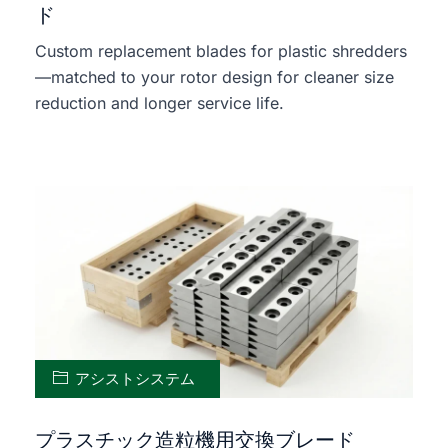
ド
Custom replacement blades for plastic shredders
—matched to your rotor design for cleaner size
reduction and longer service life.
アシストシステム
プラスチック造粒機用交換ブレード