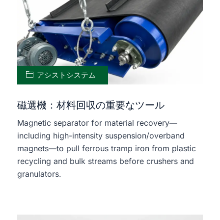
アシストシステム
磁選機：材料回収の重要なツール
Magnetic separator for material recovery—
including high-intensity suspension/overband
magnets—to pull ferrous tramp iron from plastic
recycling and bulk streams before crushers and
granulators.