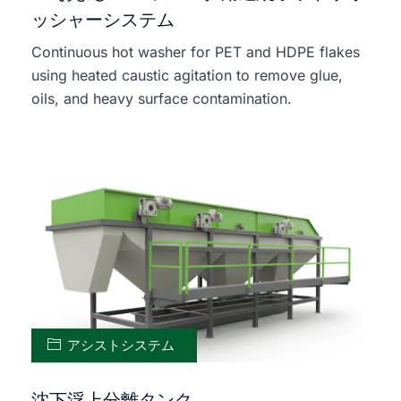
ッシャーシステム
Continuous hot washer for PET and HDPE flakes
using heated caustic agitation to remove glue,
oils, and heavy surface contamination.
アシストシステム
沈下浮上分離タンク