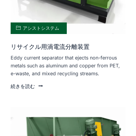
アシストシステム
リサイクル用渦電流分離装置
Eddy current separator that ejects non-ferrous
metals such as aluminum and copper from PET,
e-waste, and mixed recycling streams.
続きを読む