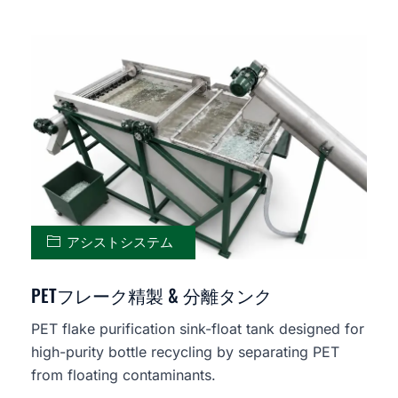
アシストシステム
PETフレーク精製 & 分離タンク
PET flake purification sink-float tank designed for
high-purity bottle recycling by separating PET
from floating contaminants.