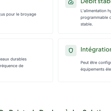
Débit stab
speed
L'alimentation 
çus pour le broyage
programmable co
stable.
Intégratio
shield
teaux durables
Peut être config
 fréquence de
équipements élec