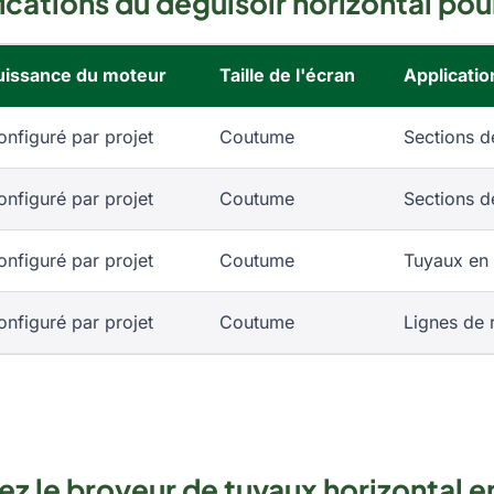
ications du déguisoir horizontal pou
uissance du moteur
Taille de l'écran
Applicatio
onfiguré par projet
Coutume
Sections d
onfiguré par projet
Coutume
Sections d
onfiguré par projet
Coutume
Tuyaux en
onfiguré par projet
Coutume
Lignes de 
z le broyeur de tuyaux horizontal e