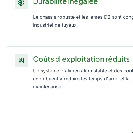
Durabilité inégalée
settings
Le châssis robuste et les lames D2 sont con
industriel de tuyaux.
Coûts d'exploitation réduits
move_to_inbox
Un système d'alimentation stable et des cou
contribuent à réduire les temps d'arrêt et la
maintenance.