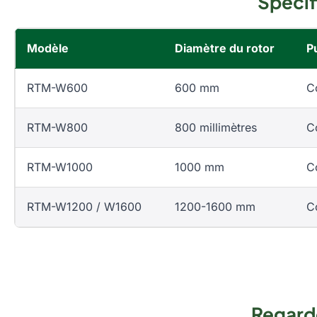
Spécif
Modèle
Diamètre du rotor
P
RTM-W600
600 mm
C
RTM-W800
800 millimètres
C
RTM-W1000
1000 mm
C
RTM-W1200 / W1600
1200-1600 mm
C
Regarde