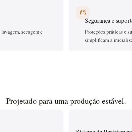
support_agent
Segurança e suport
, lavagem, secagem e
Proteções práticas e s
simplificam a inicializ
Projetado para uma produção estável.
Sistema de Resfriame