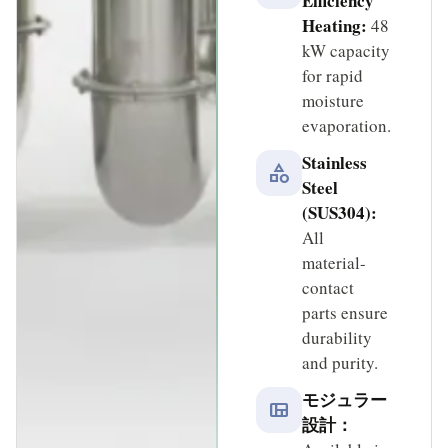
Efficiency
Heating:
48
kW capacity
for rapid
moisture
evaporation.
Stainless
category
Steel
(SUS304):
All
material-
contact
parts ensure
durability
and purity.
モジュラー
view_quilt
設計：