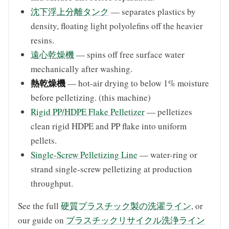
沈下浮上分離タンク
— separates plastics by
density, floating light polyolefins off the heavier
resins.
遠心乾燥機
— spins off free surface water
mechanically after washing.
熱乾燥機
— hot-air drying to below 1% moisture
before pelletizing. (this machine)
Rigid PP/HDPE Flake Pelletizer
— pelletizes
clean rigid HDPE and PP flake into uniform
pellets.
Single-Screw Pelletizing Line
— water-ring or
strand single-screw pelletizing at production
throughput.
See the full
硬質プラスチック製の洗濯ライン
, or
our guide on
プラスチックリサイクル洗浄ライン