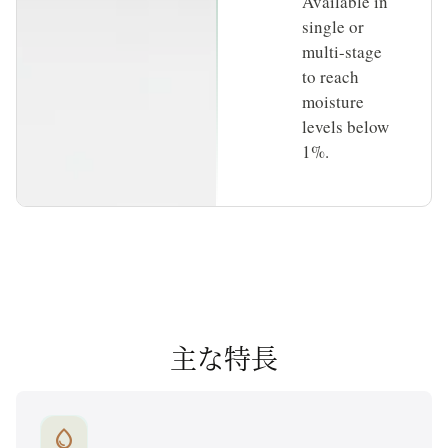
Available in
single or
multi-stage
to reach
moisture
levels below
1%.
主な特長
water_drop