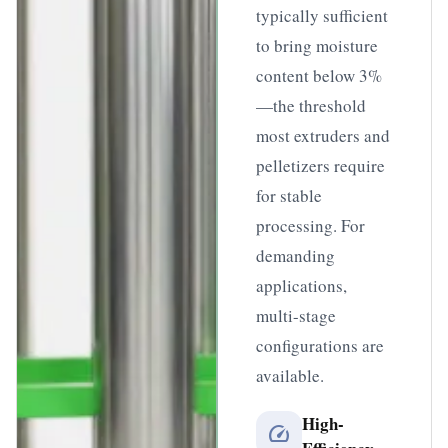
typically sufficient
to bring moisture
content below 3%
—the threshold
most extruders and
pelletizers require
for stable
processing. For
demanding
applications,
multi-stage
configurations are
available.
High-
speed