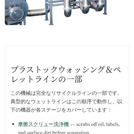
play_arrow
プラストックウォッシング＆ペ
レットラインの一部
この機械は完全なリサイクルラインの一部です。
典型的なウェットラインはこの順序で動作し、以
下の機器が各ステージをカバーしています：
摩擦スクリュー洗浄機
— scrubs off oil, labels,
and surface dirt before separation.