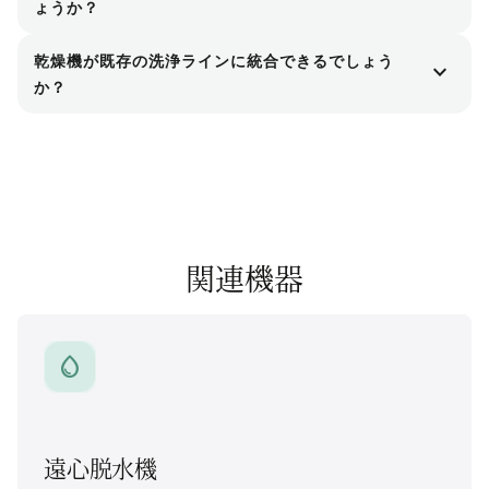
ょうか？
することも可能です。.
れています。他の類似素材にも適している可能性
送風機のフィルター、サイクロン排気口、ダクト
はありますが、具体的な素材やご要望について
乾燥機が既存の洗浄ラインに統合できるでしょう
expand_more
接続部の週次点検を実施してください。これらの
か？
は、弊社の技術チームまでお問い合わせいただく
部品を清潔に保つことで、圧力低下を防ぎ、目標
ことをお勧めします。.
はい。ほとんどの遠心式乾燥機および搬送システ
とする風量を維持し、安定した除湿効果を確保で
ムに接続できる詳細なインターフェース図面とア
きます。.
ダプターキットをご提供いたします。出荷前に、
当社のエンジニアがお客様の工場レイアウトを確
認し、送風機の容量とダクトの配管経路を適合さ
関連機器
せます。.
water_drop
遠心脱水機