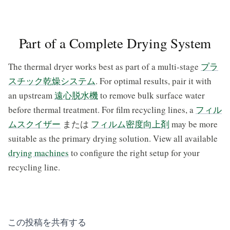
Part of a Complete Drying System
The thermal dryer works best as part of a multi-stage
プラ
スチック乾燥システム
. For optimal results, pair it with
an upstream
遠心脱水機
to remove bulk surface water
before thermal treatment. For film recycling lines, a
フィル
ムスクイザー
または
フィルム密度向上剤
may be more
suitable as the primary drying solution. View all available
drying machines
to configure the right setup for your
recycling line.
この投稿を共有する