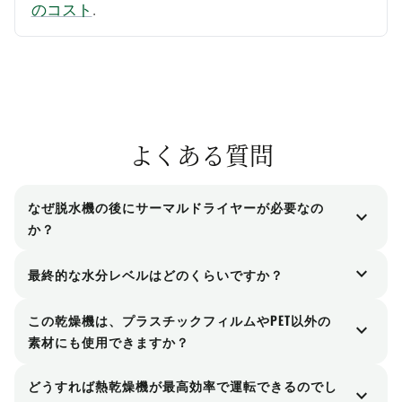
のコスト
.
よくある質問
なぜ脱水機の後にサーマルドライヤーが必要なの
expand_more
か？
脱水機（遠心式乾燥機など）は、表面の水分の大
expand_more
最終的な水分レベルはどのくらいですか？
部分を機械的に除去します。しかし、高品質な押
一般的に、単一の熱ヒーターで水分量を3%以下に
出成形に必要な非常に低い水分含有量（3%未満）
この乾燥機は、プラスチックフィルムやPET以外の
expand_more
下げることができます。超低水分レベル（例えば
を達成するには、熱風を用いて残りの残留水分を
素材にも使用できますか？
1%以下）が必要な運転においては、2つまたは3つ
蒸発させる熱式乾燥機が不可欠です。.
このシステムは、プラスチックフィルムやPETフレ
の熱ヒーターを連続して配置したシステムを構成
どうすれば熱乾燥機が最高効率で運転できるのでし
expand_more
ークなどの軽量素材向けに特別に設計・最適化さ