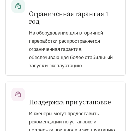
support_agent
Ограниченная гарантия 1
год
На оборудование для вторичной
переработки распространяется
ограниченная гарантия,
обеспечивающая более стабильный
запуск и эксплуатацию.
support_agent
Поддержка при установке
Инженеры могут предоставить
рекомендации по установке и
поддержку при вводе в эксплуатацию.