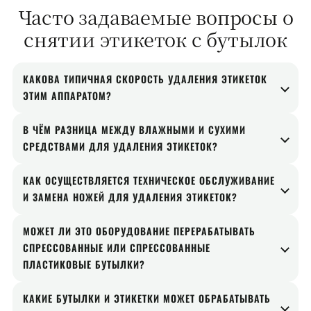
Часто задаваемые вопросы о
снятии этикеток с бутылок
КАКОВА ТИПИЧНАЯ СКОРОСТЬ УДАЛЕНИЯ ЭТИКЕТОК
ЭТИМ АППАРАТОМ?
В нормальных условиях эксплуатации
В ЧЁМ РАЗНИЦА МЕЖДУ ВЛАЖНЫМИ И СУХИМИ
устройство для удаления этикеток обеспечивает
СРЕДСТВАМИ ДЛЯ УДАЛЕНИЯ ЭТИКЕТОК?
степень отделения более 95% для стандартных
В сухом варианте используется встроенный
круглых или квадратных ПЭТ-бутылок и
КАК ОСУЩЕСТВЛЯЕТСЯ ТЕХНИЧЕСКОЕ ОБСЛУЖИВАНИЕ
зигзагообразный воздушный классификатор,
И ЗАМЕНА НОЖЕЙ ДЛЯ УДАЛЕНИЯ ЭТИКЕТОК?
аналогичной тары.
который сдувает более светлые этикетки с
Шпиндель оснащен болтовыми лопастями из
бутылок. В мокром варианте предусмотрено
МОЖЕТ ЛИ ЭТО ОБОРУДОВАНИЕ ПЕРЕРАБАТЫВАТЬ
сплава, разработанными для обеспечения
СПРЕССОВАННЫЕ ИЛИ СПРЕССОВАННЫЕ
впрыскивание воды, что обеспечивает
долговечности. Ремонтные бригады могут
ПЛАСТИКОВЫЕ БУТЫЛКИ?
предварительную промывку, а этикетки
откручивать и заменять отдельные лопасти, не
отделяются потоком воды.
Да. Для достижения наилучшего результата при
КАКИЕ БУТЫЛКИ И ЭТИКЕТКИ МОЖЕТ ОБРАБАТЫВАТЬ
разбирая весь ротор, что сокращает время
снятии этикеток, прессованный материал перед