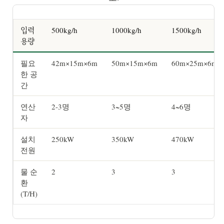
입력
500kg/h
1000kg/h
1500kg/h
용량
필요
42m×15m×6m
50m×15m×6m
60m×25m×6m
한 공
간
연산
2-3명
3~5명
4~6명
자
설치
250kW
350kW
470kW
전원
물 순
2
3
3
환
(T/H)