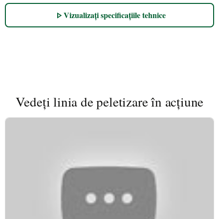
Vizualizați specificațiile tehnice
play_arrow
Vedeți linia de peletizare în acțiune