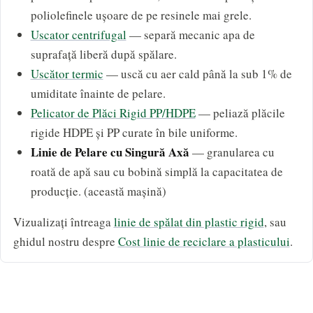
poliolefinele ușoare de pe resinele mai grele.
Uscator centrifugal
— separă mecanic apa de
suprafață liberă după spălare.
Uscător termic
— uscă cu aer cald până la sub 1% de
umiditate înainte de pelare.
Pelicator de Plăci Rigid PP/HDPE
— peliază plăcile
rigide HDPE și PP curate în bile uniforme.
Linie de Pelare cu Singură Axă
— granularea cu
roată de apă sau cu bobină simplă la capacitatea de
producție. (această mașină)
Vizualizați întreaga
linie de spălat din plastic rigid
, sau
ghidul nostru despre
Cost linie de reciclare a plasticului
.