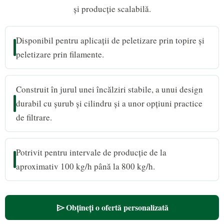
și producție scalabilă.
Disponibil pentru aplicații de peletizare prin topire și
peletizare prin filamente.
Construit în jurul unei încălziri stabile, a unui design
durabil cu șurub și cilindru și a unor opțiuni practice
de filtrare.
Potrivit pentru intervale de producție de la
aproximativ 100 kg/h până la 800 kg/h.
Obțineți o ofertă personalizată
send