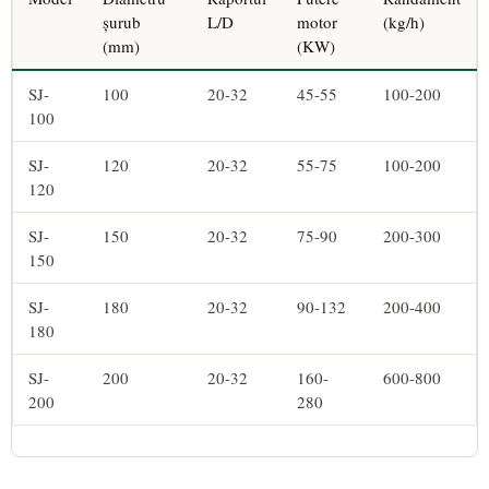
șurub
L/D
motor
(kg/h)
(mm)
(KW)
SJ-
100
20-32
45-55
100-200
100
SJ-
120
20-32
55-75
100-200
120
SJ-
150
20-32
75-90
200-300
150
SJ-
180
20-32
90-132
200-400
180
SJ-
200
20-32
160-
600-800
200
280