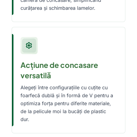
camera de concasare, simplificând
curățarea și schimbarea lamelor.
settings
Acțiune de concasare
versatilă
Alegeți între configurațiile cu cuțite cu
foarfecă dublă și în formă de V pentru a
optimiza forța pentru diferite materiale,
de la pelicule moi la bucăți de plastic
dur.