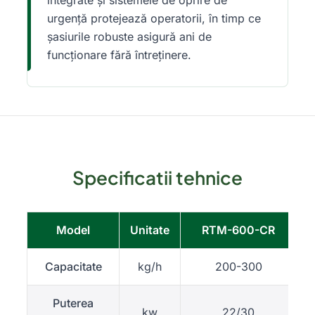
integrate și sistemele de oprire de
urgență protejează operatorii, în timp ce
șasiurile robuste asigură ani de
funcționare fără întreținere.
Specificatii tehnice
Model
Unitate
RTM-600-CR
Capacitate
kg/h
200-300
Puterea
kw
22/30