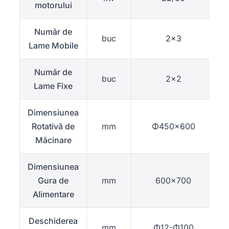
motorului
Număr de
buc
2×3
Lame Mobile
Număr de
buc
2×2
Lame Fixe
Dimensiunea
Rotativă de
mm
Φ450×600
Măcinare
Dimensiunea
Gura de
mm
600×700
Alimentare
Deschiderea
mm
Φ12-Φ100