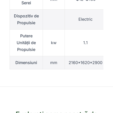
Serei
Dispozitiv de
Electric
Propulsie
Putere
Unității de
kw
1.1
Propulsie
Dimensiuni
mm
2160*1620*2900
2