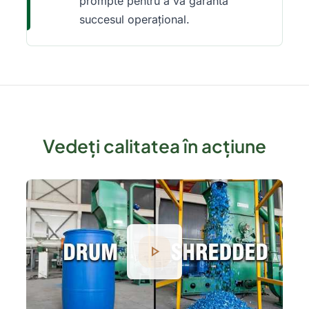
prompte pentru a vă garanta
succesul operațional.
Vedeți calitatea în acțiune
play_arrow