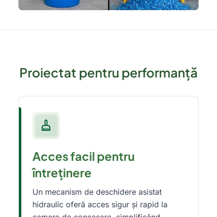
Proiectat pentru performanță
cleaning_services
Acces facil pentru
întreținere
Un mecanism de deschidere asistat
hidraulic oferă acces sigur și rapid la