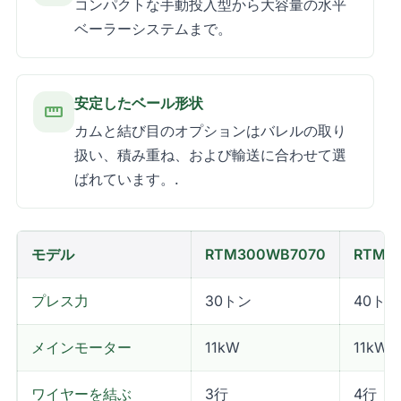
コンパクトな手動投入型から大容量の水平
ベーラーシステムまで。
安定したベール形状
straighten
カムと結び目のオプションはバレルの取り
扱い、積み重ね、および輸送に合わせて選
ばれています。.
モデル
RTM300WB7070
RTM4
プレス力
30トン
40トン
メインモーター
11kW
11kW
ワイヤーを結ぶ
3行
4行