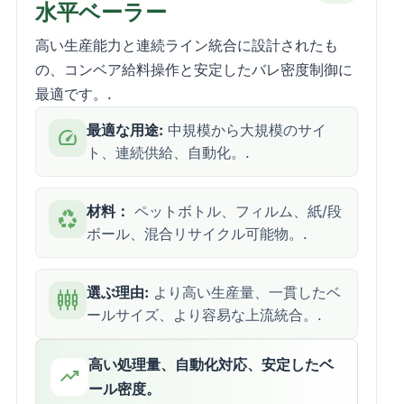
水平ベーラー
高い生産能力と連続ライン統合に設計されたも
の、コンベア給料操作と安定したバレ密度制御に
最適です。.
最適な用途:
中規模から大規模のサイ
speed
ト、連続供給、自動化。.
材料：
ペットボトル、フィルム、紙/段
recycling
ボール、混合リサイクル可能物。.
選ぶ理由:
より高い生産量、一貫したベ
settings_input_component
ールサイズ、より容易な上流統合。.
高い処理量、自動化対応、安定したベ
trending_up
ール密度。