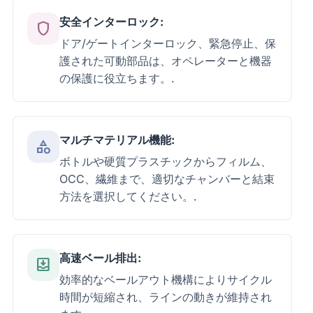
安全インターロック:
shield
ドア/ゲートインターロック、緊急停止、保
護された可動部品は、オペレーターと機器
の保護に役立ちます。.
マルチマテリアル機能:
category
ボトルや硬質プラスチックからフィルム、
OCC、繊維まで、適切なチャンバーと結束
方法を選択してください。.
高速ベール排出:
move_to_inbox
効率的なベールアウト機構によりサイクル
時間が短縮され、ラインの動きが維持され