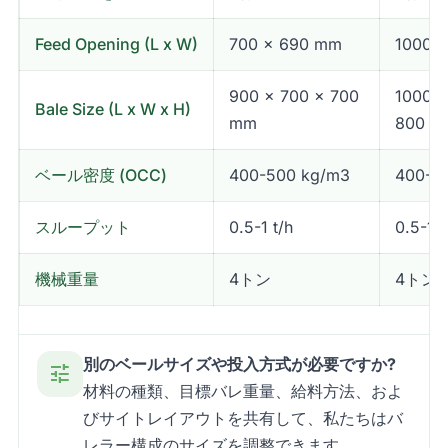
Feed Opening (L x W)
700 x 690 mm
1000 
900 x 700 x 700
1000 x
Bale Size (L x W x H)
mm
800 m
ベール密度 (OCC)
400-500 kg/m3
400-5
スループット
0.5-1 t/h
0.5-1 t
機械重量
4トン
4トン
別のベールサイズや投入方式が必要ですか?
tune
材料の種類、目標バレ重量、給料方法、およ
びサイトレイアウトを共有して、私たちはバ
レラー構成のサイズを調整できます。.