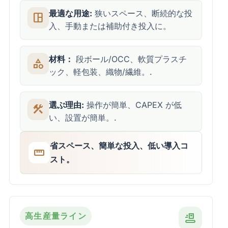
最適な用途:
狭いスペース、断続的な投
space_dashboard
入、手動または補助付き投入に。
材料：
段ボール/OCC、軟質プラスチ
category
ック、軽包装、織物/繊維。.
選ぶ理由:
操作が簡単、CAPEX が低
construction
い、設置が簡単。.
省スペース、簡単な投入、低い導入コ
straighten
スト。
高生産量ライン
conveyor_belt