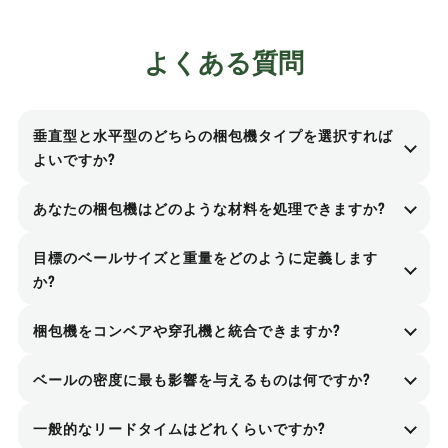
よくある質問
垂直型と水平型のどちらの梱包機タイプを選択すれば
よいですか?
縦型ベーラーは、設置面積が小さく、処理量が少～
あなたの梱包機はどのような材料を処理できますか?
中程度の場合に最適です。横型ベーラーは、処理能
一般的な材料には、チャンバーのサイズと供給方法
力が高く、コンベア供給ラインを備え、手作業の負
目標のベールサイズと重量をどのように定義します
に応じて、PET ボトル、PP/PE フィルム、織りバッ
担が少なく、安定したベール出力を得るのに最適で
か?
グ、OCC/段ボール、紙、繊維、混合軽量包装などが
す。.
私たちは、下流のバイヤーの要件と物流（コンテナ
あります。.
梱包機をコンベアや穿孔機と統合できますか?
積載、フォークリフトの制限）から出発します。次
はい。既存のリサイクルラインとスムーズに連携で
に、プレス力、チャンバー寸法、結束ラインを調整
ベールの密度に最も影響を与えるものは何ですか?
きるよう、投入コンベア、ホッパー、穿孔機、電気
し、安定した密度を実現します。.
材料の種類、嵩密度、水分含有量、プレス力、チャ
インターロックなどを設計いたします。.
一般的なリードタイムはどれくらいですか?
ンバーサイズ、サイクル設定。油圧と制御パラメー