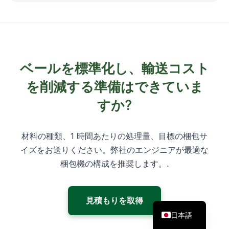
リードタイムは構成と注文量によって異なります。
タを調整することで、密度を安定させ、スプリング
標準モデルは通常4～6週間ですが、カスタムインフ
バックを低減します。.
ィードや自動化の場合はさらに時間がかかる場合が
あります。正確なスケジュールについてはお問い合
わせください。.
ベールを標準化し、輸送コスト
を削減する準備はできていま
すか?
材料の種類、1 時間あたりの処理量、目標の梱包サ
イズをお送りください。弊社のエンジニアが最適な
梱包機の構成を推奨します。.
見積もりを取得
日本語