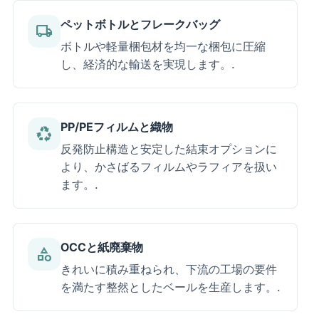
ペットボトルとフレークバッグ
local_shipping
ボトルや軽量梱包材を均一な梱包に圧縮
し、経済的な輸送を実現します。.
PP/PEフィルムと織物
recycling
反発防止構造と安定した結束オプションに
より、かさばるフィルムやラフィアを扱い
ます。.
OCCと紙廃棄物
category
きれいに積み重ねられ、下流の工場の要件
を満たす整然としたベールを生産します。.