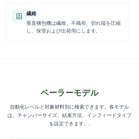
繊維
move_to_inbox
垂直梱包機は繊維、不織布、切れ端を圧縮
し、保管および出荷用にします。.
ベーラーモデル
自動化レベルと対象材料別に検索できます。各モデル
は、チャンバーサイズ、結束方法、インフィードタイプ
を設定できます。.