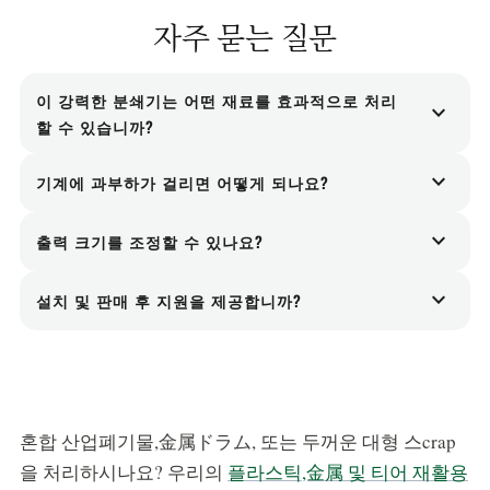
자주 묻는 질문
이 강력한 분쇄기는 어떤 재료를 효과적으로 처리
expand_more
할 수 있습니까?
타이어, 고무, 실리콘, TPE, EVA, 탄성 플라스틱, 플
expand_more
기계에 과부하가 걸리면 어떻게 되나요?
라스틱 드럼 및 강한 파지력과 인열력이 요구되는
기계는 PLC 기반 자동 역전 논리로 구성될 수 있습
기타 부피가 큰 재료용으로 설계되었습니다.
expand_more
출력 크기를 조정할 수 있나요?
니다. 과도한 하중이 감지되면 샤프트가 자동으로
기본 출력 폭은 주로 블레이드 두께와 커터 구성에
반전되어 걸림 가능성을 줄이고 구동계를 보호합니
expand_more
설치 및 판매 후 지원을 제공합니까?
따라 결정됩니다. 보다 미세한 제어된 입자 크기가
다.
예. 우리는 설치 지침, 시운전 지원, 운영자 교육 및
필요한 경우 분쇄기 출력을 다운스트림 분쇄기 또는
장기 예비 부품 서비스를 제공합니다.
과립기로 공급할 수 있습니다.
혼합 산업폐기물,金属ドラム, 또는 두꺼운 대형 스crap
을 처리하시나요? 우리의
플라스틱,金属 및 티어 재활용