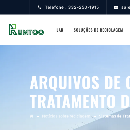
Telefone :
332-250-1915
sal
LAR
SOLUÇÕES DE RECICLAGEM
ARQUIVOS DE 
TRATAMENTO D
→
→
Notícias sobre reciclagem
Sistemas de Tra