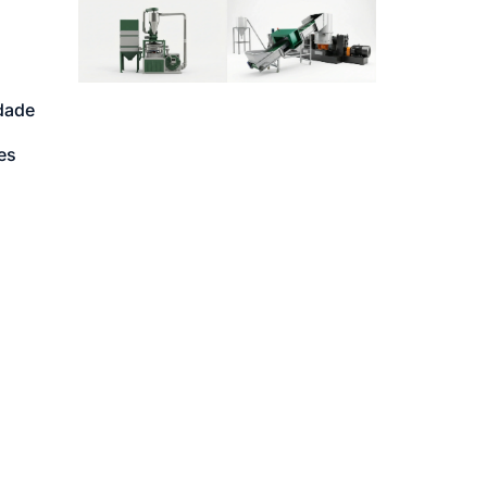
idade
es