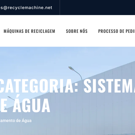
es@recyclemachine.net
MÁQUINAS DE RECICLAGEM
SOBRE NÓS
PROCESSO DE PED
CATEGORIA:
SISTEM
E ÁGUA
tamento de Água