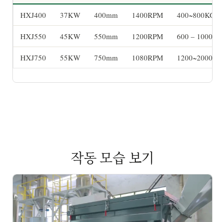
HXJ400
37KW
400mm
1400RPM
400~800KG/
HXJ550
45KW
550mm
1200RPM
600 – 1000K
HXJ750
55KW
750mm
1080RPM
1200~2000K
작동 모습 보기