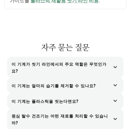
가이드를
플라스틱 재활용 씻기 라인 비용
.
자주 묻는 질문
이 기계가 씻기 라인에서의 주요 역할은 무엇인가
expand_more
요?
이 기계는 건조 공정에서 매우 중요한 첫 번째 단계
expand_more
이 기계는 얼마의 습기를 제거할 수 있나요?
역할을 합니다. 원심력을 이용하여 플라스틱 조각
탈수기는 일반적으로 세척된 플라스틱 플레이크의
표면의 수분을 대부분 기계적으로 제거하는데, 이
expand_more
이 기계는 플라스틱을 씻는다면요?
수분 함량을 약 20~30%까지 낮출 수 있습니다. 이
는 최종 열 건조 단계 이전에 매우 에너지 효율적인
네, 저희의 혁신적인 설계 덕분에 마찰 세척기 역할
렇게 하면 열 건조기를 사용하여 최종 수분 함량을
방법입니다.
원심 탈수 건조기는 어떤 재료를 처리할 수 있습니
expand_more
도 할 수 있습니다. 찬물을 사용하여 플라스틱 조각
3% 미만으로 낮추기에 적합한 상태가 됩니다.
까?
을 냉각시키면서 동시에 더욱 강력하게 문질러 미