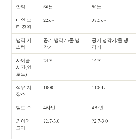
압력
60톤
80톤
메인 모
22kw
37.5kw
터 전원
냉각 시
공기 냉각기/물 냉
공기 냉각기/물 냉
스템
각기
각기
사이클
24초
16초
시간(언
로드)
석유 저
1000L
1100L
장소
벨트 수
4라인
4라인
와이어
?2.7-3.0
?2.7-3.0
크기