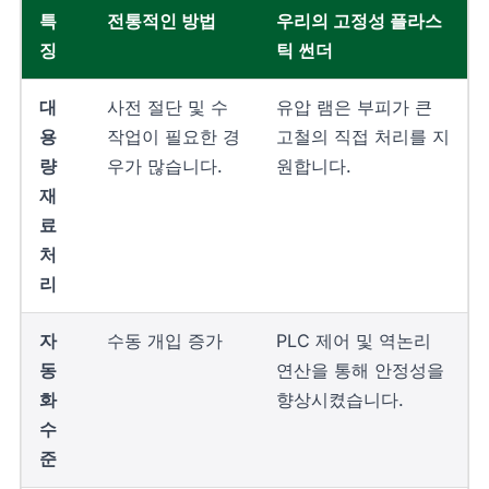
특
전통적인 방법
우리의 고정성 플라스
징
틱 썬더
대
사전 절단 및 수
유압 램은 부피가 큰
용
작업이 필요한 경
고철의 직접 처리를 지
량
우가 많습니다.
원합니다.
재
료
처
리
자
수동 개입 증가
PLC 제어 및 역논리
동
연산을 통해 안정성을
화
향상시켰습니다.
수
준