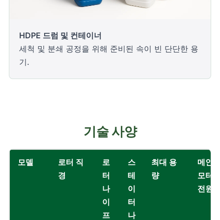
HDPE 드럼 및 컨테이너
세척 및 분쇄 공정을 위해 준비된 속이 빈 단단한 용
기.
기술 사양
모델
로터 직
로
스
최대 용
메인
경
터
테
량
모터
나
이
전원
이
터
프
나