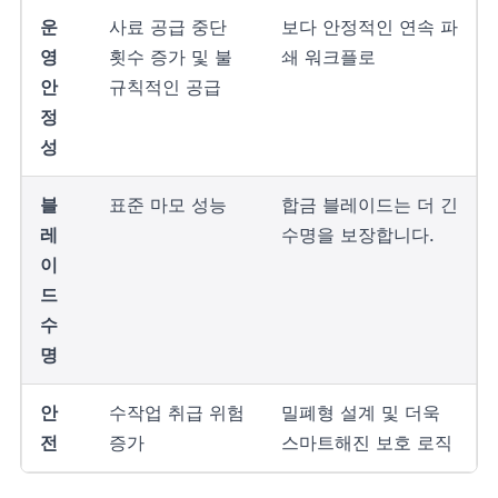
운
사료 공급 중단
보다 안정적인 연속 파
영
횟수 증가 및 불
쇄 워크플로
안
규칙적인 공급
정
성
블
표준 마모 성능
합금 블레이드는 더 긴
레
수명을 보장합니다.
이
드
수
명
안
수작업 취급 위험
밀폐형 설계 및 더욱
전
증가
스마트해진 보호 로직