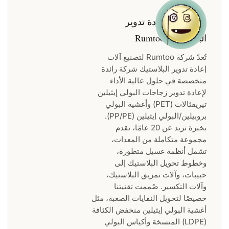
مؤلف:
آلة إعادة تدوير
البلاستيك - Rumtoo
تُعدّ شركة Rumtoo لتصنيع آلات
إعادة تدوير البلاستيك شركة رائدة
متخصصة في حلول عالية الأداء
لإعادة تدوير زجاجات البولي إيثيلين
تيريفثالات (PET) وأغشية البولي
بروبيلين/البولي إيثيلين (PP/PE).
بخبرة تزيد عن 20 عامًا، نقدم
مجموعة متكاملة من المعدات،
تشمل أنظمة غسيل متطورة،
وخطوط تحويل البلاستيك إلى
حبيبات، وآلات تمزيق البلاستيك،
وآلات التكسير. صُممت تقنيتنا
خصيصًا لتحويل النفايات الصعبة، مثل
أغشية البولي إيثيلين منخفض الكثافة
(LDPE) المتسخة وأكياس البولي