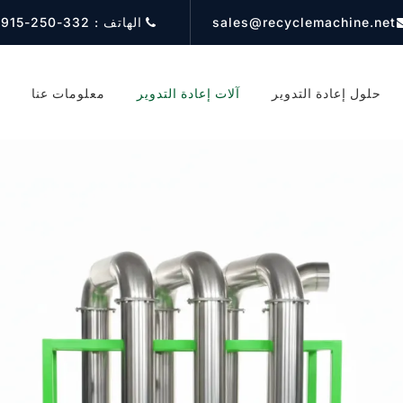
sales@recyclemachine.net
الهاتف :
332-250-1915
حلول إعادة التدوير
آلات إعادة التدوير
معلومات عنا
ع